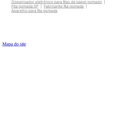
Dispensador eletrônico para fitas de papel gomado
|
Fita gomada SP
|
Fabricante fita gomada
|
Aparelho para fita gomada
Mapa do site