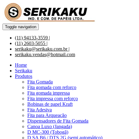
Toggle navigation
(11) 94133-3559 |
(11) 2603-5055 |
serikaku@serikaku.com.br |
serikaku.vendas@hotmail.com
Home
Serikaku
Produtos
Fita Gomada
Fita gomada com reforço
Fita gomada impressa
Fita impressa com reforço
Bobinas de papel Kraft
Fita Adesiva
Fita para Arqueação
Dispensadores de Fita Gomada
Canoa Luxo (Jangada)
D MC-300 (Tobogã)
D SA B6 / DTS 2G (semi automático)